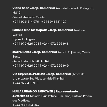
Viana Sede – Dep. Comercial
Avenida Deolinda Rodrigues,
KM 13
(Viana Estrada de Catete)
+244 936 514 976 | +244 941 131 127
Edifício One Metropolis – Dep. Comercial
Talatona,
Luanda
Loja nº 1 - Angola
+244 972 626 993 | +244 972 626 948
Morro Bento – Dep. Comercial
Av. 21 De Janeiro, Morro
Bento
(Ao lado do Hotel AGATHA)
+244 972 626 994 | +244 972 626 949
Via Expressa-Patriota – Dep. Comercial
(Antes da
Urbanização Boa Vida, sentido Kilamba)
+244 972 419 913
HUILA LUBANGO
EMPOWER | Representante
Autorizado
Morada : Rua Patrice Lumumba, Junto ao Predio
dos Medicos.
+244 939 704 047