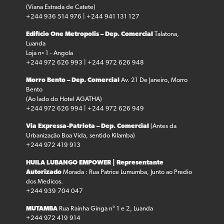
(Viana Estrada de Catete)
+244 936 514 976 | +244 941 131 127
Edifício One Metropolis – Dep. Comercial
Talatona,
Luanda
Loja nº 1 - Angola
+244 972 626 993 | +244 972 626 948
Morro Bento – Dep. Comercial
Av. 21 De Janeiro, Morro
Bento
(Ao lado do Hotel AGATHA)
+244 972 626 994 | +244 972 626 949
Via Expressa-Patriota – Dep. Comercial
(Antes da
Urbanização Boa Vida, sentido Kilamba)
+244 972 419 913
HUILA LUBANGO
EMPOWER | Representante
Autorizado
Morada : Rua Patrice Lumumba, Junto ao Predio
dos Medicos.
+244 939 704 047
MUTAMBA
Rua Rainha Ginga n° 1 e 2, Luanda
+244 972 419 914