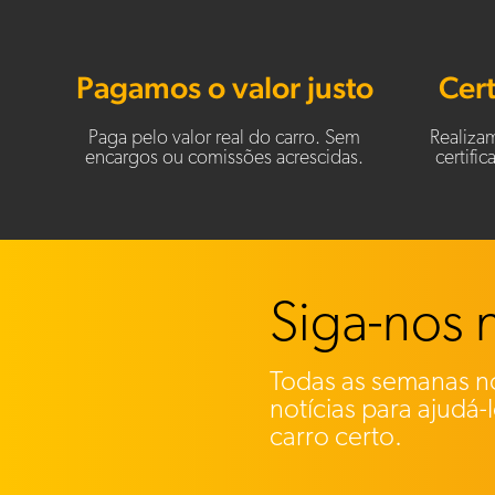
Pagamos o valor justo
Cert
Paga pelo valor real do carro. Sem
Realiza
encargos ou comissões acrescidas.
certifi
Siga-nos 
Todas as semanas no
notícias para ajudá-
carro certo.