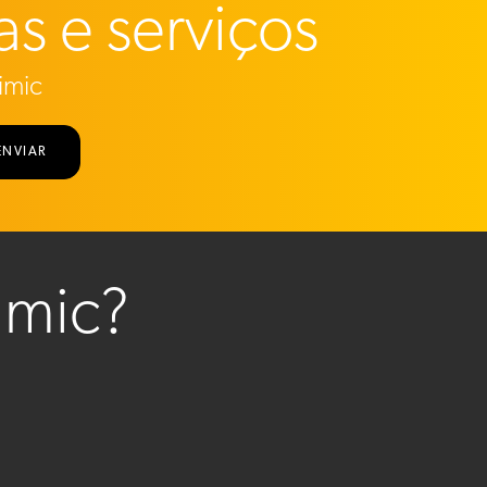
as e serviços
imic
ENVIAR
imic?