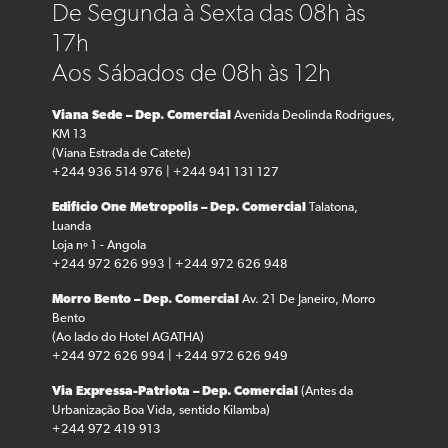
De Segunda à Sexta das 08h às
17h
Aos Sábados de 08h às 12h
Viana Sede – Dep. Comercial
Avenida Deolinda Rodrigues,
KM 13
(Viana Estrada de Catete)
+244 936 514 976 | +244 941 131 127
Edifício One Metropolis – Dep. Comercial
Talatona,
Luanda
Loja nº 1 - Angola
+244 972 626 993 | +244 972 626 948
Morro Bento – Dep. Comercial
Av. 21 De Janeiro, Morro
Bento
(Ao lado do Hotel AGATHA)
+244 972 626 994 | +244 972 626 949
Via Expressa-Patriota – Dep. Comercial
(Antes da
Urbanização Boa Vida, sentido Kilamba)
+244 972 419 913